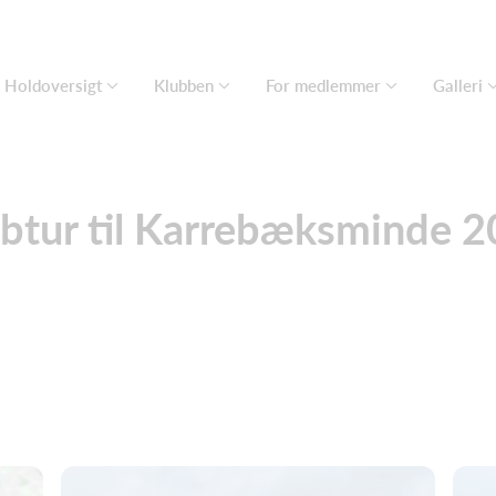
Holdoversigt
Klubben
For medlemmer
Galleri
btur til Karrebæksminde 